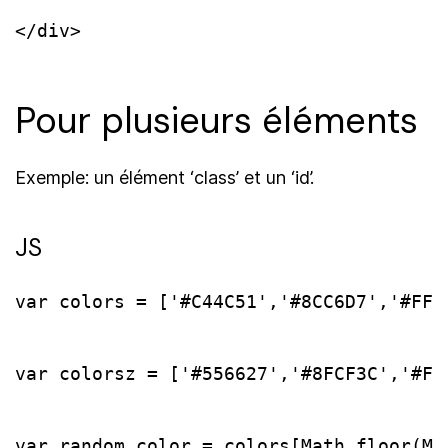
</div>
Pour plusieurs éléments
Exemple: un élément ‘class’ et un ‘id’.
JS
var colors = ['#C44C51','#8CC6D7','#FFD
var colorsz = ['#556627','#8FCF3C','#FF
var random_color = colors[Math.floor(Ma