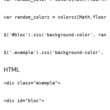
var random_colorz = colorsz[Math.floor(
$('#bloc').css('background-color', rando
$('.exemple').css('background-color', r
HTML
<div class="exemple">

<div id="bloc">
