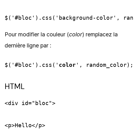
$('#bloc').css('background-color', rand
Pour modifier la couleur (
color
) remplacez la
dernière ligne par :
$('#bloc').css('
color
', random_color);
HTML
<div id="bloc">

<p>Hello</p>
