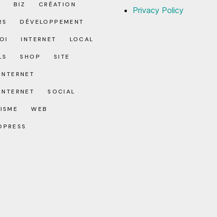
O
BIZ
CRÉATION
Privacy Policy
RS
DÉVELOPPEMENT
OI
INTERNET
LOCAL
LS
SHOP
SITE
 INTERNET
 INTERNET
SOCIAL
ISME
WEB
DPRESS